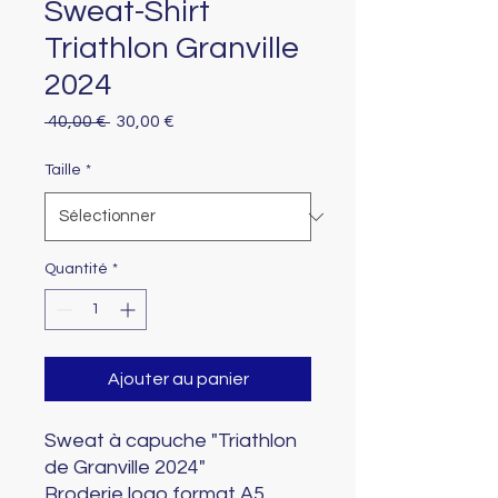
Sweat-Shirt
Triathlon Granville
2024
Prix
Prix
 40,00 € 
30,00 €
original
promotionnel
Taille
*
Quantité
*
Ajouter au panier
Sweat à capuche "Triathlon
de Granville 2024"
Broderie logo format A5