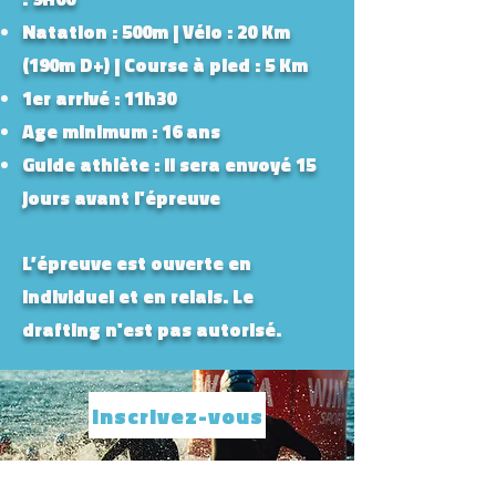
Natation : 500m | Vélo : 20 Km
(190m D+) | Course à pied : 5 Km
1er arrivé : 11h30
Age minimum : 16 ans
Guide athlète : il sera envoyé 15
jours avant l'épreuve
L’épreuve est ouverte en
individuel et en relais. Le
drafting n'est pas autorisé.
Inscrivez-vous