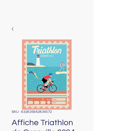
SKU : 632835642834572
Affiche Triathlon